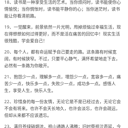
18、读书是一种享受生活的艺术。当你烦闷时，读书能使你心
情愉悦；当你惆怅时，读书能平静你的心；当你迷茫时，读书
能让你看清前路。
19、一觉醒来，前景依然一片光明，甩掉烦恼过幸福生活，现
在得想想如何过得更好，而不是活在痛苦的回忆中！现实生活
很残酷，学会爱自己！
20、每个人，都有命运赋予自己要走的路。这条路有时候宽
阔，有时候狭窄。不过，只要平心静气，满怀希望地走下去，
必然有一条路为你敞开。
21、抱怨少一点，理解多一点，埋怨少一点，宽容多一点，痛
苦少一点，快乐多一点，失败少一点，成功多一点。感悟人
生，享受人生，快乐人生。
22、珍惜身的每一份友情，无论它是不是已经过去，无论它会
不会有将来。也许不会天长地久，也许会淡忘，也许会疏远，
但却从来都不应该遗忘。
23、满目苍绿硝烟浓，祖山通路人沸腾；旧时祭祖泣声延，今