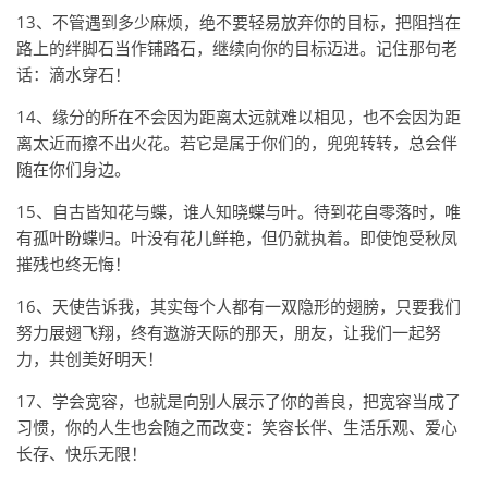
13、不管遇到多少麻烦，绝不要轻易放弃你的目标，把阻挡在
路上的绊脚石当作铺路石，继续向你的目标迈进。记住那句老
话：滴水穿石！
14、缘分的所在不会因为距离太远就难以相见，也不会因为距
离太近而擦不出火花。若它是属于你们的，兜兜转转，总会伴
随在你们身边。
15、自古皆知花与蝶，谁人知晓蝶与叶。待到花自零落时，唯
有孤叶盼蝶归。叶没有花儿鲜艳，但仍就执着。即使饱受秋凤
摧残也终无悔！
16、天使告诉我，其实每个人都有一双隐形的翅膀，只要我们
努力展翅飞翔，终有遨游天际的那天，朋友，让我们一起努
力，共创美好明天！
17、学会宽容，也就是向别人展示了你的善良，把宽容当成了
习惯，你的人生也会随之而改变：笑容长伴、生活乐观、爱心
长存、快乐无限！