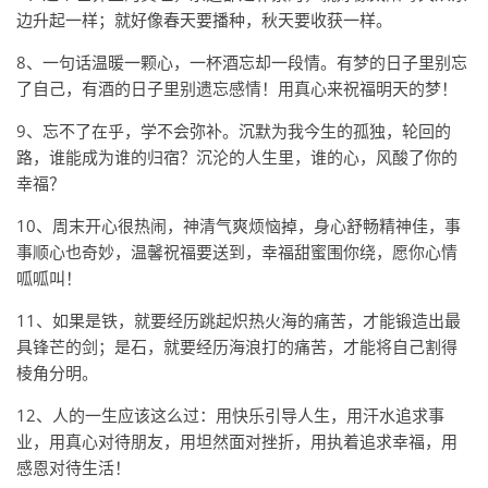
边升起一样；就好像春天要播种，秋天要收获一样。
8、一句话温暖一颗心，一杯酒忘却一段情。有梦的日子里别忘
了自己，有酒的日子里别遗忘感情！用真心来祝福明天的梦！
9、忘不了在乎，学不会弥补。沉默为我今生的孤独，轮回的
路，谁能成为谁的归宿？沉沦的人生里，谁的心，风酸了你的
幸福？
10、周末开心很热闹，神清气爽烦恼掉，身心舒畅精神佳，事
事顺心也奇妙，温馨祝福要送到，幸福甜蜜围你绕，愿你心情
呱呱叫！
11、如果是铁，就要经历跳起炽热火海的痛苦，才能锻造出最
具锋芒的剑；是石，就要经历海浪打的痛苦，才能将自己割得
棱角分明。
12、人的一生应该这么过：用快乐引导人生，用汗水追求事
业，用真心对待朋友，用坦然面对挫折，用执着追求幸福，用
感恩对待生活！