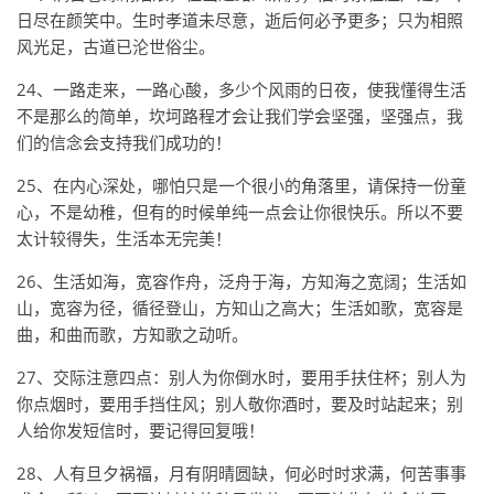
日尽在颜笑中。生时孝道未尽意，逝后何必予更多；只为相照
风光足，古道已沦世俗尘。
24、一路走来，一路心酸，多少个风雨的日夜，使我懂得生活
不是那么的简单，坎坷路程才会让我们学会坚强，坚强点，我
们的信念会支持我们成功的！
25、在内心深处，哪怕只是一个很小的角落里，请保持一份童
心，不是幼稚，但有的时候单纯一点会让你很快乐。所以不要
太计较得失，生活本无完美！
26、生活如海，宽容作舟，泛舟于海，方知海之宽阔；生活如
山，宽容为径，循径登山，方知山之高大；生活如歌，宽容是
曲，和曲而歌，方知歌之动听。
27、交际注意四点：别人为你倒水时，要用手扶住杯；别人为
你点烟时，要用手挡住风；别人敬你酒时，要及时站起来；别
人给你发短信时，要记得回复哦！
28、人有旦夕祸福，月有阴晴圆缺，何必时时求满，何苦事事