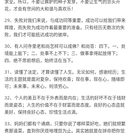
求全。所以，不要让嫉妒的种子发芽，不要让生气的念头开
花，才会有世间的大和谐与真欢乐！
29、失败对我们来说，与成功同等重要，成功可以给我们带来
辉煌，而失败为成功作着最重要的准备。只有经历无数次的失
败，我们才可能抵达成功的彼岸。
30、有人问寺里老和尚怎样可以成佛？和尚答：四下。一、处
境能上能下；二、处事不上不下；三、做事拿得起放得下；
四、绝不思前想后，始终活在当下。
31、读懂了淡定，才算读懂了人生。无论如何，感谢经历；生
活的主题就是面对复杂，保持欢喜；现在事，现在心，随缘即
可；未来事，未来心，何须劳心。
32、个人的美丑不在于外表而是内在；生活的好坏不在于钱财
而是姿态；人生的价值不在于财富而是态度。良好的心态造就
美好，保持良好心态，珍惜生活点滴。
33、妈妈们都有个通病，只要你说了哪样菜好吃，她们就频繁
煮那道菜，直到你厌烦地埋怨为止。其实她就是在拼命把你觉