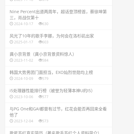
​Nine Percent出道两周年，超话登顶榜首，蔡徐坤第
三，肖战仅第十
2024-10-17
630
​风光了10年的歌手李娜，为何会在洛杉矶出家
2025-01-17
603
​龚小京背景（龚小京背景资料惊人）
2023-11-02
584
​韩国大势男团门面担当，EXO灿烈世勋均上榜
2024-10-09
579
​i5处理器性能排行榜（被誉为轻薄本神U的I5）
2023-10-06
577
​与PG One和GAI都曾有过节，红花会能否再回来全看
他了
2023-12-04
573
​歌星苏红真实简历（著名歌手苏红个人资料简介）