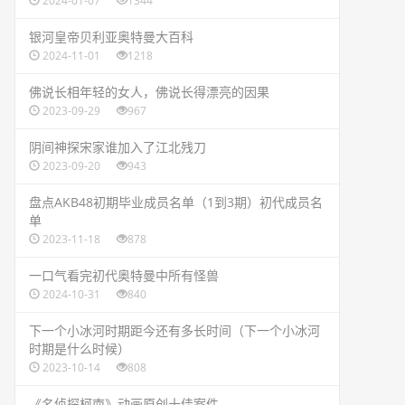
2024-01-07
1344
​银河皇帝贝利亚奥特曼大百科
2024-11-01
1218
​佛说长相年轻的女人，佛说长得漂亮的因果
2023-09-29
967
​阴间神探宋家谁加入了江北残刀
2023-09-20
943
​盘点AKB48初期毕业成员名单（1到3期）初代成员名
单
2023-11-18
878
​一口气看完初代奥特曼中所有怪兽
2024-10-31
840
​下一个小冰河时期距今还有多长时间（下一个小冰河
时期是什么时候）
2023-10-14
808
​《名侦探柯南》动画原创十佳案件