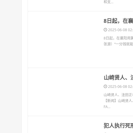
和支...
​8日起，
2025-06-08 02:
8日起，在襄阳用
张源）“一分钱就能
​山崎贤人
2025-06-08 02:
山崎贤人、洼田正孝领
【新闻】山崎贤人、
FA...
​犯人执行