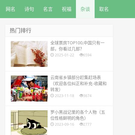
网名
诗句
名言
祝福
杂谈
取名
热门排行
​全球票房TOP100,中国只有一
部，你看过几部？
2025-01-22
6594
​云南省乡镇部分赶集赶场表
（欢迎各位纠正和补充-收藏和
转发）
2023-11-18
3674
​罗小黑战记里的各个人物（五
位性格鲜明的角色）
2023-09-16
2777