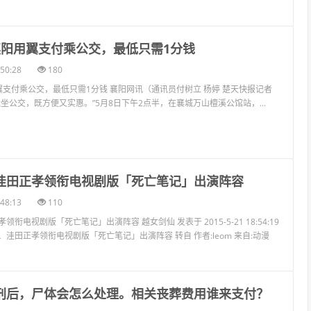
在襄阳用翼支付乘公交，最低只需1分钱
50:28
180
翼支付乘公交，最低只需1分钱 襄阳网讯（通讯员付树立 杨婷 楚天快报记者
坐公交，既方便又实惠。”5月8日下午2点半，在襄城万山檀溪公馆站，...
、洼田正孝领衔电视剧版「死亡笔记」出演阵容
48:13
110
衔电视剧版「死亡笔记」出演阵容 越女剑仙 发表于 2015-5-21 18:54:19
洼田正孝领衔电视剧版「死亡笔记」出演阵容 转自 作者:leom 来自:动漫
死刑后，尸体会怎么处理。相关丧葬费用谁来支付？