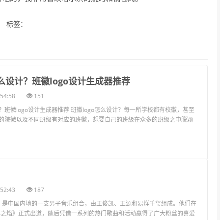
标签：
o怎么设计？班徽logo设计生成器推荐
54:58
151
计？班徽logo设计生成器推荐 班徽logo怎么设计？每一所学校都有校徽，甚至
的院徽以及不同班级有对应的班徽，想要自己的班级在众多的班级之中脱颖
52:43
187
BOYS，是中国内地的一支男子音乐组合，由王俊凯、王源和易烊千玺组成。他们在
《心之焰》正式出道，随后凭借一系列的热门歌曲和活动赢得了广大粉丝的喜爱