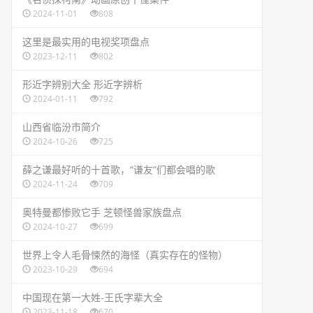
2024-11-01
808
​这里是最实用的电视奖项盘点
2023-12-11
802
​形近字辨别大全 形近字辨析
2024-01-11
792
​山西省临汾市简介
2024-10-26
725
​薛之谦最好听的十首歌，“谦友”们都会唱的歌
2024-11-24
709
​奥特曼都惨败它手 芝顿怪兽家族盘点
2024-10-27
699
​世界上令人毛骨悚然的海怪（真实存在的怪物）
2023-10-29
694
​中国现在第一大姓-王氏字辈大全
2023-11-18
670