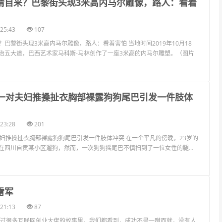
不请自来？巴黎街头现3米高内马尔雕像，路人：看着
25:43
107
巴黎街头现3米高内马尔雕像，路人：看着害怕 当地时间2019年10月18
治五大道，巴西艺术家马科斯-马林创作了一座3米高的内马尔雕塑。（图片
子遭一对夫妇推搡扯衣胸部裸露狗狗尾巴引发一件肢体
23:28
201
夫妇推搡扯衣胸部裸露狗狗尾巴引发一件肢体冲突 在一个平凡的傍晚，23岁的
在四川自贡某小区遛狗，然而，一次狗狗摇尾巴不慎扫到了一位女性的腿...
雷军
21:13
87
看过很多互联网创业大佬的故事里，我们都看到，成功不是一蹴而就，没有人