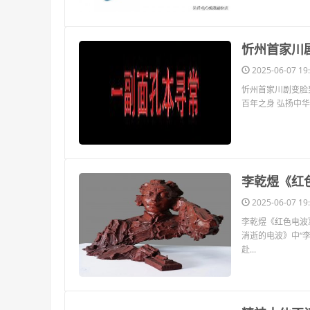
​忻州首家
2025-06-07 19:
忻州首家川剧变脸
百年之身 弘扬中华
​李乾煜《红
2025-06-07 19:
李乾煜《红色电波》 
消逝的电波》中“
赴...