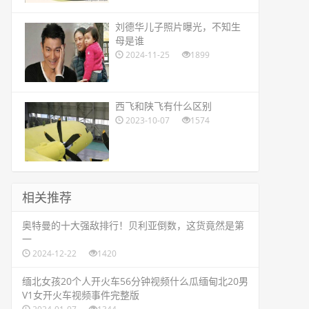
​刘德华儿子照片曝光，不知生
母是谁
2024-11-25
1899
​西飞和陕飞有什么区别
2023-10-07
1574
相关推荐
​奥特曼的十大强敌排行！贝利亚倒数，这货竟然是第
一
2024-12-22
1420
​缅北女孩20个人开火车56分钟视频什么瓜缅甸北20男
V1女开火车视频事件完整版