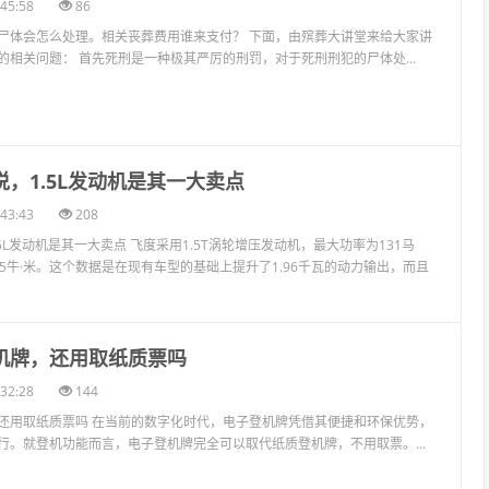
45:58
86
尸体会怎么处理。相关丧葬费用谁来支付？ 下面，由殡葬大讲堂来给大家讲
的相关问题： 首先死刑是一种极其严厉的刑罚，对于死刑刑犯的尸体处...
说，1.5L发动机是其一大卖点
43:43
208
5L发动机是其一大卖点 飞度采用1.5T涡轮增压发动机，最大功率为131马
5牛·米。这个数据是在现有车型的基础上提升了1.96千瓦的动力输出，而且
登机牌，还用取纸质票吗
32:28
144
还用取纸质票吗 在当前的数字化时代，电子登机牌凭借其便捷和环保优势，
行。就登机功能而言，电子登机牌完全可以取代纸质登机牌，不用取票。...