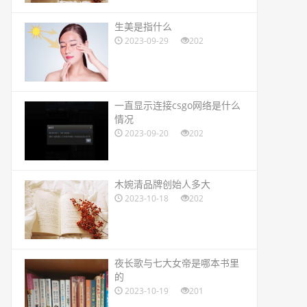
​生美是指什么
2023-09-29
202
​一直显示连接csgo网络是什么
情况
2023-09-20
202
​木婉清品牌创始人多大
2023-10-18
202
​夜长歌与七大女帝是哪本书里
的
2023-10-19
201