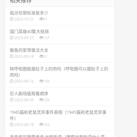
相关推荐
​临汾住宿标准是多少
2023-10-21
91
​国门英雄40集大结局
2023-09-25
137
​鲅鱼的家常做法大全
2023-09-18
51
​转呼啦圈能瘦肚子上的肉吗（呼啦圈可以瘦肚子上的
肉吗）
2023-09-12
156
​巨人剧场版观看顺序
2023-09-25
126
​1945猫和老鼠灵异事件真相（1945猫和老鼠灵异事
件）
2023-09-10
193
​辛弃疾的廉颇老矣,尚能饭否（廉颇尚能饭否什么意