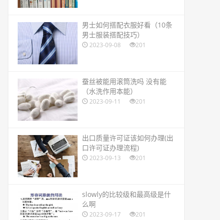
​男士如何搭配衣服好看（10条
男士服装搭配技巧）
2023-09-08
201
​蚕丝被能用滚筒洗吗 没有能
（水洗作用本能）
2023-09-11
201
​出口质量许可证该如何办理(出
口许可证办理流程)
2023-09-13
201
​slowly的比较级和最高级是什
么啊
2023-09-17
201