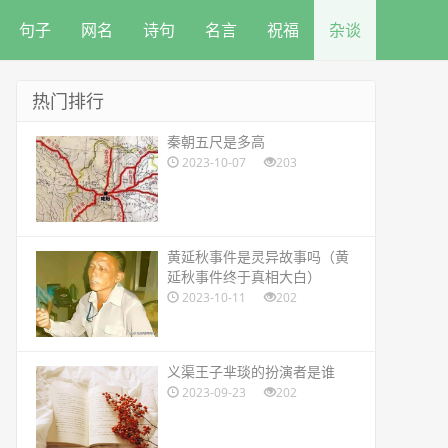
句子
网名
诗句
名言
祝福
杂谈
热门排行
​秦朝五尺是多高
2023-10-07
203
​黄延秋事件是灵异故事吗（黄
延秋事件终于真相大白）
2023-10-11
202
​义渠王子芈琰的扮演者是谁
2023-09-23
202