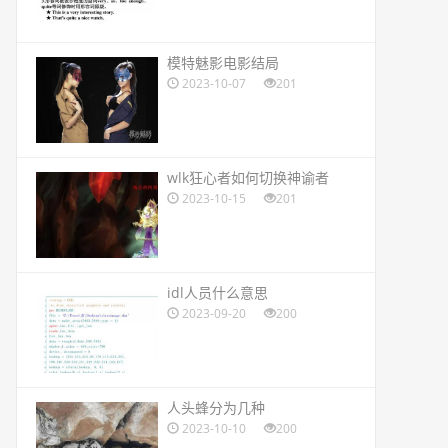
​模特魅影电影结局
2023-10-07
201
​wlk狂心者如何切换神谕者
2023-10-15
201
​idl人员什么意思
2023-09-20
200
​人头蜂分为几种
2023-10-10
200