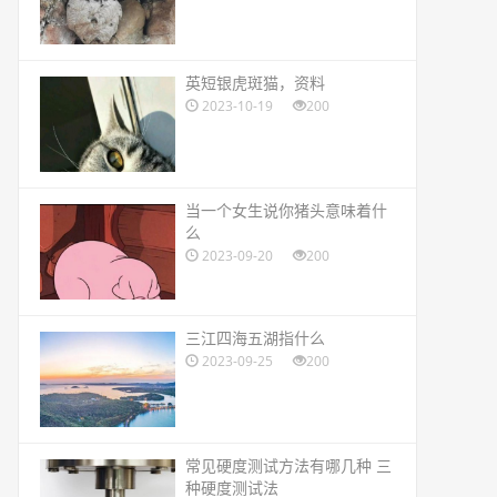
​英短银虎斑猫，资料
2023-10-19
200
​当一个女生说你猪头意味着什
么
2023-09-20
200
​三江四海五湖指什么
2023-09-25
200
​常见硬度测试方法有哪几种 三
种硬度测试法